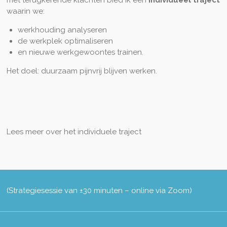
met terugkerende klachten bied ik een
individueel traject
waarin we:
werkhouding analyseren
de werkplek optimaliseren
en nieuwe werkgewoontes trainen.
Het doel: duurzaam pijnvrij blijven werken.
Lees meer over het individuele traject
(Strategiesessie van ±30 minuten – online via Zoom)