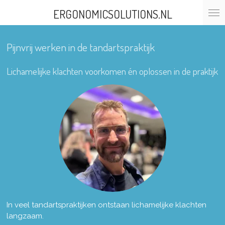
Ga
ERGONOMICSOLUTIONS.NL
direct
naar
de
Pijnvrij werken in de tandartspraktijk
hoofdinhoud
Lichamelijke klachten voorkomen én oplossen in de praktijk
In veel tandartspraktijken ontstaan lichamelijke klachten
langzaam.