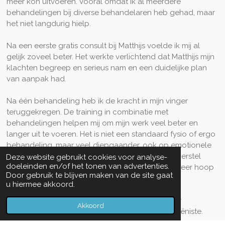
meer kon uitvoeren. Vooral omdat ik al meerdere
behandelingen bij diverse behandelaren heb gehad, maar
het niet langdurig hielp.
Na een eerste gratis consult bij Matthijs voelde ik mij al
gelijk zoveel beter. Het werkte verlichtend dat Matthijs mijn
klachten begreep en serieus nam en een duidelijke plan
van aanpak had.
Na één behandeling heb ik de kracht in mijn vinger
teruggekregen. De training in combinatie met
behandelingen helpen mij om mijn werk veel beter en
langer uit te voeren. Het is niet een standaard fysio of ergo
behandeling, maar veel diepgaander, ook op emotionele
niveau geeft het je een boost. Ik ben nog in het herstel
Deze website gebruikt cookies voor analyse-
doeleinden en/of het tonen van advertenties.
traject, maar de behaalde resultaten geven mij weer hoop
Door gebruik te blijven maken van de site gaat
voor de toekomst.
u hiermee akkoord.
Al met al zou ik de training en behandeling zeker
Akkoord
aanraden!" Samane Waziri, Zelfstandig Mondhygiëniste.