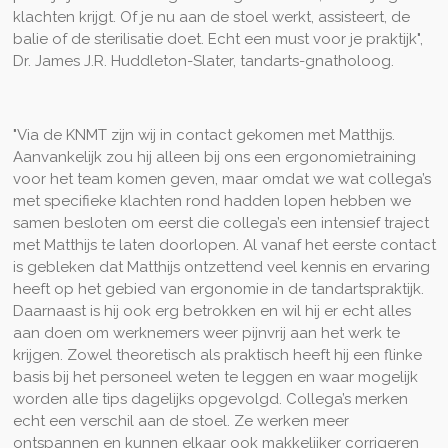
klachten krijgt. Of je nu aan de stoel werkt, assisteert, de
balie of de sterilisatie doet. Echt een must voor je praktijk",
Dr. James J.R. Huddleton-Slater, tandarts-gnatholoog.
"Via de KNMT zijn wij in contact gekomen met Matthijs.
Aanvankelijk zou hij alleen bij ons een ergonomietraining
voor het team komen geven, maar omdat we wat collega’s
met specifieke klachten rond hadden lopen hebben we
samen besloten om eerst die collega’s een intensief traject
met Matthijs te laten doorlopen. Al vanaf het eerste contact
is gebleken dat Matthijs ontzettend veel kennis en ervaring
heeft op het gebied van ergonomie in de tandartspraktijk.
Daarnaast is hij ook erg betrokken en wil hij er echt alles
aan doen om werknemers weer pijnvrij aan het werk te
krijgen. Zowel theoretisch als praktisch heeft hij een flinke
basis bij het personeel weten te leggen en waar mogelijk
worden alle tips dagelijks opgevolgd. Collega’s merken
echt een verschil aan de stoel. Ze werken meer
ontspannen en kunnen elkaar ook makkelijker corrigeren